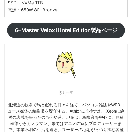
SSD：NVMe 1TB
電源：650W 80+Bronze
G-Master Velox II Intel Edition製品ページ
糸井一臣
北海道の牧場で馬と戯れる日々を経て、パソコン雑誌やWEBニ
ュース媒体の編集長を歴任する。Athlonに心奪われ、Xeonに絶
対の忠誠を誓ったのも今や昔。現在は、編集業を中心に、原稿
執筆からカメラマン、果てはアニメの宣伝プロデューサーま
で、本業不明の生活を送る。ユーザーの心をがっつり掴む各種