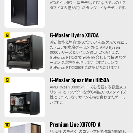
ATXミドルタワー型モデル。BTOならではのカス
タマイズの幅が広いスタンダードなモデルです。
G-Master Hydro X870A
冷却性能と静音性のバランスを高次元で両立し
たデュアル水冷ゲーミングPC。AMD Ryzen
9000シリーズとサイコム独自に水冷化した
GeForce RTX5070Tiの組み合わせで快適なゲ
ーミング環境を実現します。（オプションで
GeForce RTX5080もご選択いただけます）
G-Master Spear Mini B850A
AMD Ryzen 9000シリーズを搭載する容量26.3
リットルとコンパクトながら幅広いカスタマイズ
性とミニマルなデザインを持ち合わせたゲーミ
ングPC。
Premium Line X870FD-A
「いいものを永く」のコンセプトで標準2年保証、