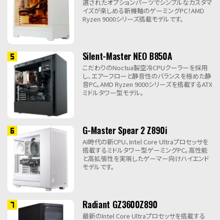
選されたオプションパーツでシンプルなカスタマ
イズが楽しめる新機軸のゲーミングPC！AMD
Ryzen 9000シリーズ搭載モデルです。
Silent-Master NEO B850A
こだわりのNoctua製空冷CPUクーラーを採用
し、エアーフローと静音性のバランスを極めた静
音PC。AMD Ryzen 9000シリーズを搭載するATX
ミドルタワー型モデル。
G-Master Spear 2 Z890i
AI時代の新CPU、Intel Core Ultraプロセッサを
搭載するミドルタワー型ゲーミングPC。高性能
と高拡張性を実現したゲーマー向けハイエンド
モデルです。
Radiant GZ3600Z890
最新のIntel Core Ultraプロセッサを搭載する