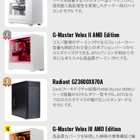
リーズを搭載するミドルタワー型ゲーミングPC。
高性能と高拡張性を実現したゲーマー向けハイ
エンドモデルです。
G-Master Velox II AMD Edition
コスパ重視のゲーミングPCならコレ！メーカー・
型番も明記された安心のオプションパーツから
カスタマイズができる、BTOパソコンが初めての
方にもオススメな高品質ゲーミングPCです。
Radiant GZ3600X870A
Zen5アーキテクチャ採用のAMD Ryzen 9000シ
リーズ搭載ATXミドルタワー型モデル。BTOなら
ではのカスタマイズの幅が広いスタンダードな
モデルです。
G-Master Velox III AMD Edition
高品質なパーツを採用した納得の標準構成と厳