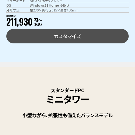
マザーボード
AMD X870チップセット
OS
Windows11 Home（64bit）
外形寸法
幅230×奥行き515×高さ460mm
標準構成
211,930
円〜
（税込）
カスタマイズ
スタンダードPC
ミニタワー
小型ながら、拡張性も備えたバランスモデル