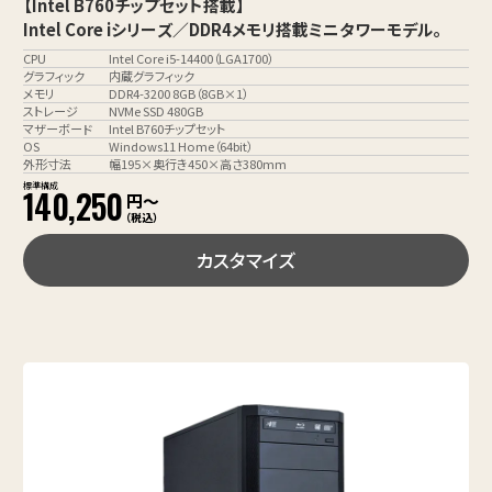
【Intel B760チップセット搭載】
Intel Core iシリーズ／DDR4メモリ搭載ミニタワーモデル。
CPU
Intel Core i5-14400（LGA1700）
グラフィック
内蔵グラフィック
メモリ
DDR4-3200 8GB（8GB×1）
ストレージ
NVMe SSD 480GB
マザーボード
Intel B760チップセット
OS
Windows11 Home（64bit）
外形寸法
幅195×奥行き450×高さ380mm
標準構成
140,250
円〜
（税込）
カスタマイズ