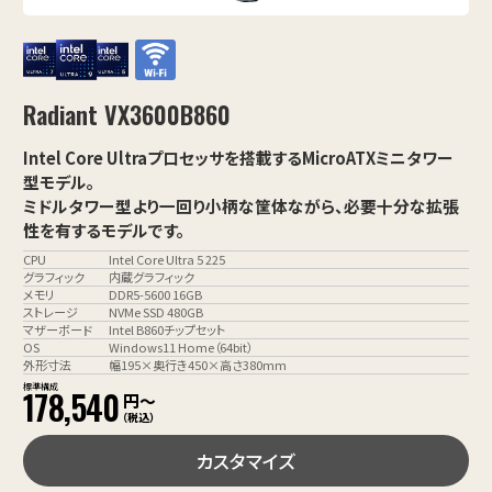
Radiant VX3600B860
Intel Core Ultraプロセッサを搭載するMicroATXミニタワー
型モデル。
ミドルタワー型より一回り小柄な筐体ながら、必要十分な拡張
性を有するモデルです。
CPU
Intel Core Ultra 5 225
グラフィック
内蔵グラフィック
メモリ
DDR5-5600 16GB
ストレージ
NVMe SSD 480GB
マザーボード
Intel B860チップセット
OS
Windows11 Home（64bit）
外形寸法
幅195×奥行き450×高さ380mm
標準構成
178,540
円〜
（税込）
カスタマイズ