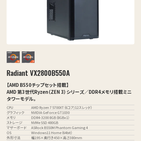
Radiant VX2800B550A
【AMD B550チップセット搭載】
AMD 第3世代Ryzen（ZEN 3）シリーズ／DDR4メモリ搭載ミニ
タワーモデル。
CPU
AMD Ryzen 7 5700XT（6コア/12スレッド）
グラフィック
NVIDIA GeForce GT1030
メモリ
DDR4-3200 8GB（8GBx1）
ストレージ
NVMe SSD 480GB
マザーボード
ASRock B550M Phantom Gaming 4
OS
Windows11 Home（64bit）
外形寸法
幅195×奥行き450×高さ380mm