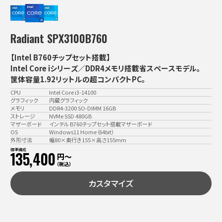
Radiant SPX3100B760
【Intel B760チップセット搭載】
Intel Core iシリーズ／DDR4メモリ搭載省スペースモデル。
筐体容量1.92リットルの超コンパクトPC。
CPU
Intel Core i3-14100
グラフィック
内蔵グラフィック
メモリ
DDR4-3200 SO-DIMM 16GB
ストレージ
NVMe SSD 480GB
マザーボード
インテル B760チップセット搭載マザーボード
OS
Windows11 Home（64bit）
外形寸法
幅80×奥行き155×高さ155mm
標準構成
135,400
円〜
（税込）
カスタマイズ