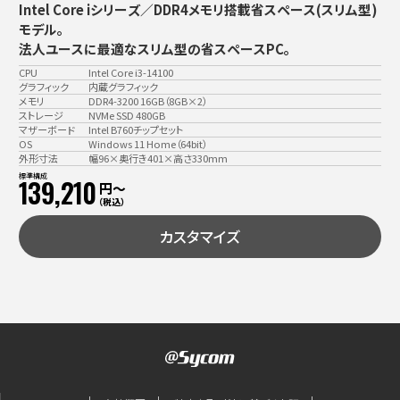
Intel Core iシリーズ／DDR4メモリ搭載省スペース(スリム型)
モデル。
法人ユースに最適なスリム型の省スペースPC。
CPU
Intel Core i3-14100
グラフィック
内蔵グラフィック
メモリ
DDR4-3200 16GB（8GB×2）
ストレージ
NVMe SSD 480GB
マザーボード
Intel B760チップセット
OS
Windows 11 Home（64bit）
外形寸法
幅96×奥行き401×高さ330mm
標準構成
139,210
円〜
（税込）
カスタマイズ