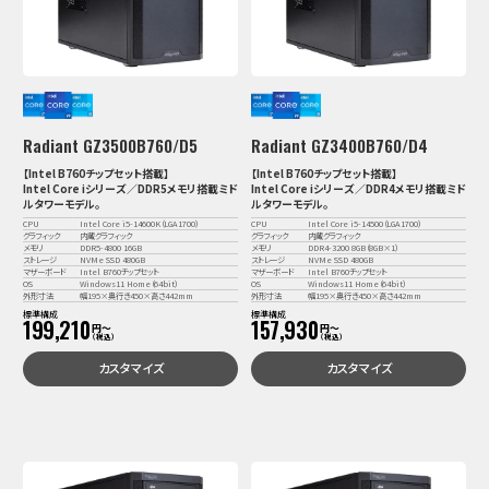
Radiant GZ3500B760/D5
Radiant GZ3400B760/D4
【Intel B760チップセット搭載】
【Intel B760チップセット搭載】
Intel Core iシリーズ／DDR5メモリ搭載ミド
Intel Core iシリーズ／DDR4メモリ搭載ミド
ルタワーモデル。
ルタワーモデル。
CPU
Intel Core i5-14600K（LGA1700）
CPU
Intel Core i5-14500（LGA1700）
グラフィック
内蔵グラフィック
グラフィック
内蔵グラフィック
メモリ
DDR5-4800 16GB
メモリ
DDR4-3200 8GB（8GB×1）
ストレージ
NVMe SSD 480GB
ストレージ
NVMe SSD 480GB
マザーボード
Intel B760チップセット
マザーボード
Intel B760チップセット
OS
Windows11 Home（64bit）
OS
Windows11 Home（64bit）
外形寸法
幅195×奥行き450×高さ442mm
外形寸法
幅195×奥行き450×高さ442mm
標準構成
標準構成
199,210
157,930
円〜
円〜
（税込）
（税込）
カスタマイズ
カスタマイズ