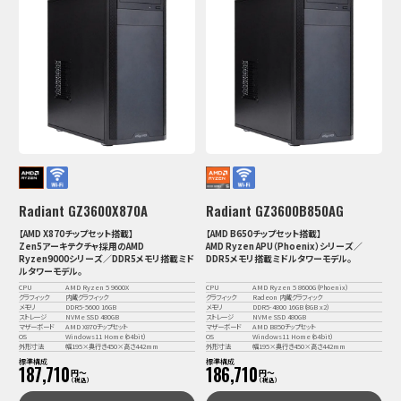
Radiant GZ3600X870A
Radiant GZ3600B850AG
【AMD X870チップセット搭載】
【AMD B650チップセット搭載】
Zen5アーキテクチャ採用のAMD
AMD Ryzen APU（Phoenix）シリーズ／
Ryzen9000シリーズ／DDR5メモリ搭載ミド
DDR5メモリ搭載ミドルタワーモデル。
ルタワーモデル。
CPU
AMD Ryzen 5 9600X
CPU
AMD Ryzen 5 8600G（Phoenix）
グラフィック
内蔵グラフィック
グラフィック
Radeon 内蔵グラフィック
メモリ
DDR5-5600 16GB
メモリ
DDR5-4800 16GB（8GB x2）
ストレージ
NVMe SSD 480GB
ストレージ
NVMe SSD 480GB
マザーボード
AMD X870チップセット
マザーボード
AMD B850チップセット
OS
Windows11 Home（64bit）
OS
Windows11 Home（64bit）
外形寸法
幅195×奥行き450×高さ442mm
外形寸法
幅195×奥行き450×高さ442mm
標準構成
標準構成
187,710
186,710
円〜
円〜
（税込）
（税込）