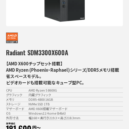
Radiant SDM3300X600A
【AMD X600チップセット搭載】
AMD Ryzen (Phoenix・Raphael)シリーズ/DDR5メモリ搭載
省スペースモデル。
ビデオカードも搭載可能なキューブ型PC。
CPU
AMD Ryzen 5 8600G
グラフィック
内蔵グラフィック
メモリ
DDR5-4800 16GB
ストレージ
NVMe SSD 1TB
マザーボード
AMD X600搭載マザーボード
OS
Windows11 Home（64bit）
外形寸法
幅168×奥行き219.3×高さ218.3mm
標準構成
円〜