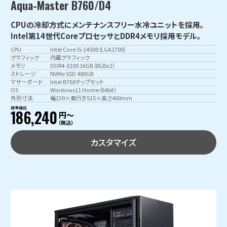
Aqua-Master B760/D4
CPUの冷却方式にメンテナンスフリー水冷ユニットを採用。
Intel第14世代CoreプロセッサとDDR4メモリ採用モデル。
CPU
Intel Core i5-14500（LGA1700）
グラフィック
内蔵グラフィック
メモリ
DDR4-3200 16GB（8GBx2）
ストレージ
NVMe SSD 480GB
マザーボード
Intel B760チップセット
OS
Windows11 Home（64bit）
外形寸法
幅230×奥行き515×高さ460mm
標準構成
186,240
円〜
（税込）
カスタマイズ