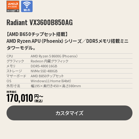
Radiant VX3600B850AG
【AMD B650チップセット搭載】
AMD Ryzen APU（Phoenix）シリーズ／DDR5メモリ搭載ミニ
タワーモデル。
CPU
AMD Ryzen 5 8600G（Phoenix）
グラフィック
Radeon 内蔵グラフィック
メモリ
DDR5-4800 16GB
ストレージ
NVMe SSD 480GB
マザーボード
AMD B850チップセット
OS
Windows11 Home（64bit）
外形寸法
幅195×奥行き450×高さ380mm
標準構成
170,010
円〜
（税込）
カスタマイズ