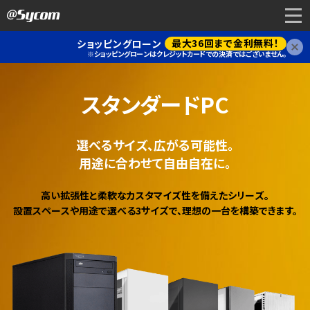
最大36回まで金利無料！
ショッピングローン
閉
※ショッピングローンはクレジットカードでの決済ではございません。
スタンダードPC
選べるサイズ、広がる可能性。
用途に合わせて自由自在に。
高い拡張性と柔軟なカスタマイズ性を備えたシリーズ。
設置スペースや用途で選べる3サイズで、理想の一台を構築できます。