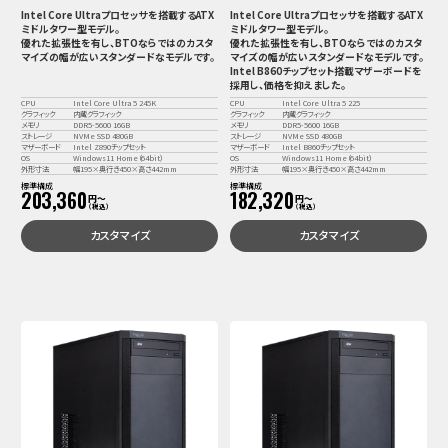
Intel Core Ultraプロセッサを搭載するATX
Intel Core Ultraプロセッサを搭載するATX
ミドルタワー型モデル。
ミドルタワー型モデル。
優れた拡張性を有し、BTOならではのカスタ
優れた拡張性を有し、BTOならではのカスタ
マイズの幅が広いスタンダードなモデルです。
マイズの幅が広いスタンダードなモデルです。
Intel B860チップセット搭載マザーボードを
採用し、価格を抑えました。
CPU
Intel Core Ultra 5 245K
CPU
Intel Core Ultra 5 225
グラフィック
内蔵グラフィック
グラフィック
内蔵グラフィック
メモリ
DDR5-5600 16GB
メモリ
DDR5-5600 16GB
ストレージ
NVMe SSD 480GB
ストレージ
NVMe SSD 480GB
マザーボード
Intel Z890チップセット
マザーボード
Intel B860チップセット
OS
Windows11 Home（64bit）
OS
Windows11 Home（64bit）
外形寸法
幅195×奥行き450×高さ442mm
外形寸法
幅195×奥行き450×高さ442mm
標準構成
標準構成
203,360
182,320
円〜
円〜
（税込）
（税込）
カスタマイズ
カスタマイズ