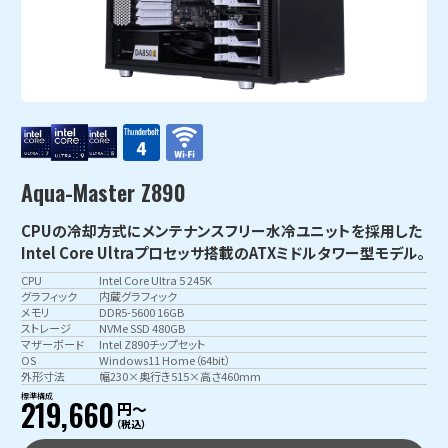
Aqua-Master Z890
CPUの冷却方式にメンテナンスフリー水冷ユニットを採用した
Intel Core Ultraプロセッサ搭載のATXミドルタワー型モデル。
CPU
Intel Core Ultra 5 245K
グラフィック
内蔵グラフィック
メモリ
DDR5-5600 16GB
ストレージ
NVMe SSD 480GB
マザーボード
Intel Z890チップセット
OS
Windows11 Home（64bit）
外形寸法
幅230×奥行き515×高さ460mm
標準構成
219,660
円〜
（税込）