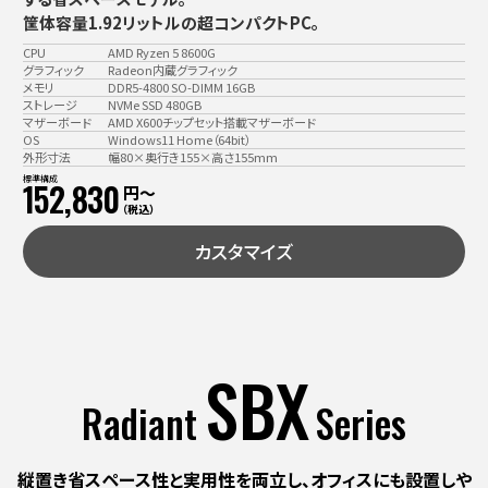
筐体容量1.92リットルの超コンパクトPC。
CPU
AMD Ryzen 5 8600G
グラフィック
Radeon内蔵グラフィック
メモリ
DDR5-4800 SO-DIMM 16GB
ストレージ
NVMe SSD 480GB
マザーボード
AMD X600チップセット搭載マザーボード
OS
Windows11 Home（64bit）
外形寸法
幅80×奥行き155×高さ155mm
標準構成
152,830
円〜
（税込）
カスタマイズ
SBX
Radiant
Series
縦置き省スペース性と実用性を両立し、
オフィスにも設置しや