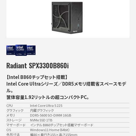
Radiant SPX3300B860i
【Intel B860チップセット搭載】
Intel Core Ultraシリーズ／DDR5メモリ搭載省スペースモデ
ル。
筐体容量1.92リットルの超コンパクトPC。
CPU
Intel Core Ultra 5 225
グラフィック
内蔵グラフィック
メモリ
DDR5-5600 SO-DIMM 16GB
ストレージ
NVMe SSD 1TB
マザーボード
インテル B860チップセット搭載マザーボード
OS
Windows11 Home（64bit）
外形寸法
幅80×奥行き155×高さ155mm