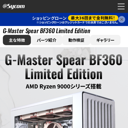
最大36回まで金利無料！
ショッピングローン
閉
※ショッピングローンはクレジットカードでの決済ではございません。
G-Master Spear BF360 Limited Edition
主な特徴
パーツ紹介
動作検証
ギャラリー