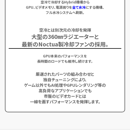
空冷で冷却するHybrid機構から
GPU、ビデオメモリ、電源周りを
全て水冷
にする機構、
フル水冷システムへ刷新。
空冷とは別次元の冷却を発揮
大型の360㎜ラジエーターと
最新のNoctua製冷却ファンの採用。
GPU本来のパフォーマンスを
長時間のロードでも維持し続けます。
厳選されたパーツの組み合わせと
独自チューニングにより、
ゲーム以外でもAI処理やGPUレンダリング等の
高負荷なアプリケーションでも
市販のビデオカードとは
一線を画すパフォーマンスを発揮します。