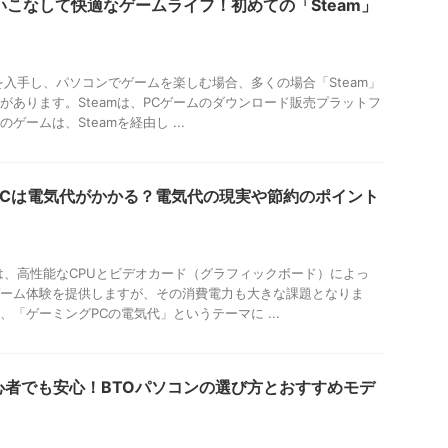
使いこなして快適なゲームライフ！初めての「Steam」
を入手し、パソコンでゲームを楽しむ場合、多くの場合「Steam」
があります。Steamは、PCゲームのダウンロード販売プラットフ
ゲームは、Steamを経由し ...
PCは電気代がかかる？電気代の現実や節約のポイント
は、高性能なCPUとビデオカード（グラフィックボード）によっ
ーム体験を提供しますが、その消費電力も大きな課題となりま
、「ゲーミングPCの電気代」というテーマに ...
心者でも安心！BTOパソコンの選び方とおすすめモデ