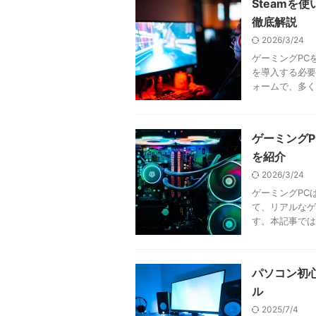
Steamを
徹底解説
2026/3/24
ゲーミングPC
を導入する必要
ォームで、多くの
ゲーミング
を紹介
2026/3/24
ゲーミングPC
て、リアルなゲ
す。本記事では
パソコン初
ル
2025/7/4