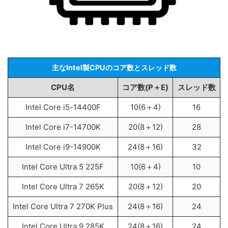
主なIntel製CPUのコア数とスレッド数
CPU名
コア数(P＋E)
スレッド数
Intel Core i5-14400F
10(6＋4)
16
Intel Core i7-14700K
20(8＋12)
28
Intel Core i9-14900K
24(8＋16)
32
Intel Core Ultra 5 225F
10(6＋4)
10
Intel Core Ultra 7 265K
20(8＋12)
20
Intel Core Ultra 7 270K Plus
24(8＋16)
24
Intel Core Ultra 9 285K
24(8＋16)
24