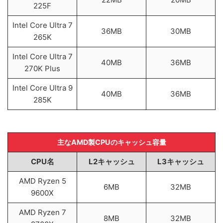
225F
Intel Core Ultra 7
36MB
30MB
265K
Intel Core Ultra 7
40MB
36MB
270K Plus
Intel Core Ultra 9
40MB
36MB
285K
主なAMD製CPUのキャッシュ容量
CPU名
L2キャッシュ
L3キャッシュ
AMD Ryzen 5
6MB
32MB
9600X
AMD Ryzen 7
8MB
32MB