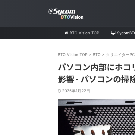
BTO Vision TOP
SycomB
BTO Vision TOP
>
BTO
>
クリエイターPC
パソコン内部にホコ
影響 - パソコンの
2026年1月22日