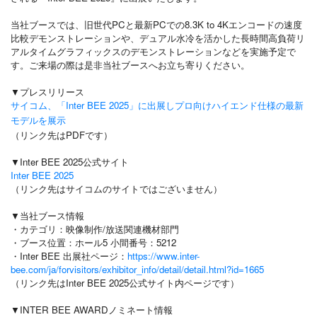
当社ブースでは、旧世代PCと最新PCでの8.3K to 4Kエンコードの速度
比較デモンストレーションや、
デュアル水冷を活かした長時間高負荷リ
アルタイムグラフィックスのデモンストレーションなどを実施予定で
す。
ご来場の際は是非当社ブースへお立ち寄りください。
▼プレスリリース
サイコム、「Inter BEE 2025」に出展しプロ向けハイエンド仕様の最新
モデルを展示
（リンク先はPDFです）
▼Inter BEE 2025公式サイト
Inter BEE 2025
（リンク先はサイコムのサイトではございません）
▼当社ブース情報
・カテゴリ：映像制作/放送関連機材部門
・ブース位置：ホール5 小間番号：5212
・Inter BEE 出展社ページ：
https://www.inter-
bee.com/ja/forvisitors/exhibitor_info/detail/detail.html?id=1665
（リンク先はInter BEE 2025公式サイト内ページです）
▼INTER BEE AWARDノミネート情報