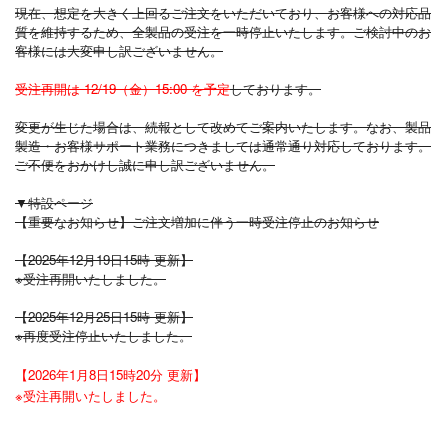
現在、想定を大きく上回るご注文をいただいており、お客様への対応品
質を維持するため、全製品の受注を一時停止いたします。
ご検討中のお
客様には大変申し訳ございません。
受注再開は 12/19（金）15:00 を予定
しております。
変更が生じた場合は、続報として改めてご案内いたします。
なお、製品
製造・お客様サポート業務につきましては通常通り対応しております。
ご不便をおかけし誠に申し訳ございません。
▼特設ページ
【重要なお知らせ】ご注文増加に伴う一時受注停止のお知らせ
【2025年12月19日15時 更新】
※受注再開いたしました。
【2025年12月25日15時 更新】
※再度受注停止いたしました。
【2026年1月8日15時20分 更新】
※受注再開いたしました。