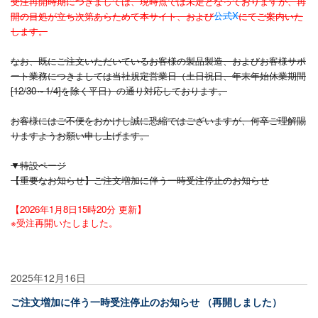
受注再開時期につきましては、現時点では未定となっておりますが、再
公式X
開の目処が立ち次第あらためて本サイト、および
にてご案内いた
します。
なお、既にご注文いただいているお客様の製品製造、およびお客様サポ
ート業務につきましては当社規定営業日（土日祝日、年末年始休業期間
[12/30～1/4]を除く平日）の通り対応しております。
お客様にはご不便をおかけし誠に恐縮ではございますが、何卒ご理解賜
りますようお願い申し上げます。
▼特設ページ
【重要なお知らせ】ご注文増加に伴う一時受注停止のお知らせ
【2026年1月8日15時20分 更新】
※受注再開いたしました。
2025年12月16日
ご注文増加に伴う一時受注停止のお知らせ （再開しました）