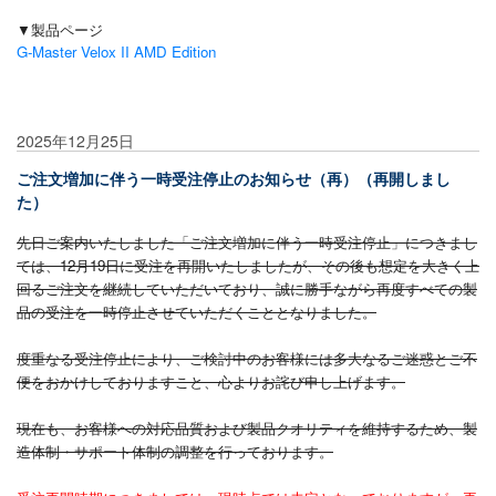
▼製品ページ
G-Master Velox II AMD Edition
2025年12月25日
ご注文増加に伴う一時受注停止のお知らせ（再）（再開しまし
た）
先日ご案内いたしました「ご注文増加に伴う一時受注停止」につきまし
ては、12月19日に受注を再開いたしましたが、その後も想定を大きく上
回るご注文を継続していただいており、誠に勝手ながら再度すべての製
品の受注を一時停止させていただくこととなりました。
度重なる受注停止により、ご検討中のお客様には多大なるご迷惑とご不
便をおかけしておりますこと、心よりお詫び申し上げます。
現在も、お客様への対応品質および製品クオリティを維持するため、製
造体制・サポート体制の調整を行っております。