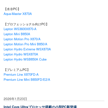
【水冷PC】
Aqua-Master X870A
【プロフェッショナル向けPC】
Lepton WS3600X870-A
Lepton Mini B850A
Lepton Motion Pro X870/A
Lepton Motion Pro Mini B850/A
Lepton Hydro Extreme WSX870A
Lepton Hydro WSX870A
Lepton Hydro WSB850A Cube
【プレミアムPC】
Premium Line X870FD-A
Premium Line Mini B850FD/E2/A
2026年1月23日
Intel Core Ultraプロセッサ搭載の小型PC新登場