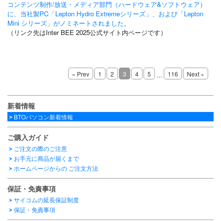
コンテンツ制作/放送・メディア部門（ハードウェア&ソフトウェア）
に、当社製PC「Lepton Hydro Extremeシリーズ」、および「Lepton
Mini シリーズ」がノミネートされました。
（リンク先はInter BEE 2025公式サイト内ページです）
« Prev
1
2
3
4
5
...
116
Next »
新着情報
BTOパソコン新着情報
ご購入ガイド
ご注文の際のご注意
お手元に商品が届くまで
ホームページからの
ご注文方法
保証・免責事項
サイコムの延長保証制度
保証・免責事項