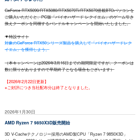
GeForce RTX5090/RTX5080/RTX5070Ti/RTX5070搭載BTOパソコンを
ご購入いただくと、
PC版「バイオハザード レクイエム」のゲーム引き
換えクーポンを同梱するバンドルキャンペーンを開始いたしました。
▼特設サイト
対象のGeForce RTX50シリーズ製品を購入して「バイオハザードレク
イエム」を獲得しよう。
（本キャンペーンは2026年3月16日までの期間限定ですが、クーポンは
数に限りがありますので早期終了となる場合もございます）
【2026年2月22日更新】
※ご好評につき当社配布分は終了となりました。
2026年1月30日
AMD Ryzen 7 9850X3D販売開始
3D V-Cacheテクノロジー採用のAMD製CPU「Ryzen 7 9850X3D」