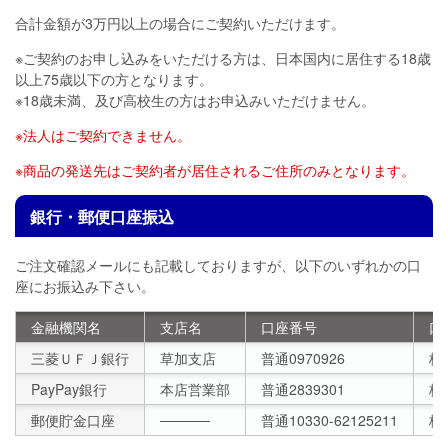
合計金額が3万円以上の場合にご契約いただけます。
※ご契約のお申し込みをいただける方は、日本国内に居住する18歳
以上75歳以下の方となります。
※18歳未満、及び高校生の方はお申込みいただけません。
※法人はご契約できません。
※商品の発送先はご契約者が居住されるご住所のみとなります。
銀行・郵便口座振込
ご注文確認メールにも記載しておりますが、以下のいずれかの口
座にお振込み下さい。
金融機関名
支店名
口座番号
口
三菱ＵＦＪ銀行
草加支店
普通0970926
株
PayPay銀行
本店営業部
普通2839301
株
郵便貯金口座
─────
普通10330-62125211
株