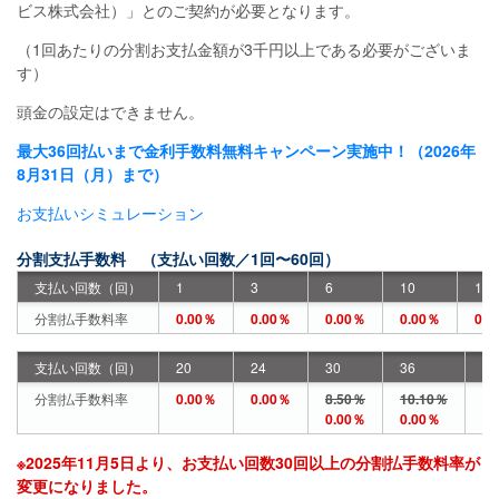
ビス株式会社）」とのご契約が必要となります。
（1回あたりの分割お支払金額が3千円以上である必要がございま
す）
頭金の設定はできません。
最大36回払いまで金利手数料無料キャンペーン実施中！（2026年
8月31日（月）まで）
お支払いシミュレーション
分割支払手数料 （支払い回数／1回〜60回）
支払い回数（回）
1
3
6
10
12
分割払手数料率
0.00％
0.00％
0.00％
0.00％
0.0
支払い回数（回）
20
24
30
36
42
分割払手数料率
0.00％
0.00％
8.50％
10.10％
11
0.00％
0.00％
※2025年11月5日より、お支払い回数30回以上の分割払手数料率が
変更になりました。