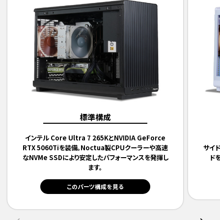
標準構成
インテル Core Ultra 7 265KとNVIDIA GeForce
RTX 5060Tiを装備。Noctua製CPUクーラーや高速
サイ
なNVMe SSDにより安定したパフォーマンスを発揮し
ド
ます。
このパーツ構成を見る