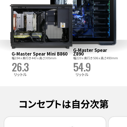
G-Master Spear
G-Master Spear Mini B860
Z890
幅194 x 奥行き443 x 高さ305mm
幅220 x 奥行き506 x 高さ493mm
26.3
54.9
リットル
リットル
コンセプトは自分次第