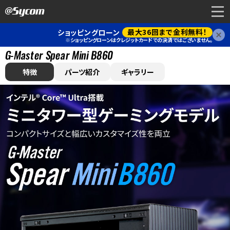
最大36回まで金利無料！
ショッピングローン
閉
※ショッピングローンはクレジットカードでの決済ではございません。
G-Master Spear Mini B860
特徴
パーツ紹介
ギャラリー