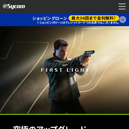
最大36回まで金利無料！
ショッピングローン
閉
※ショッピングローンはクレジットカードでの決済ではございません。