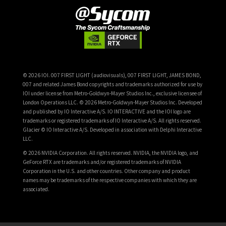
© 2026 IOI. 007 FIRST LIGHT (audiovisuals), 007 FIRST LIGHT, JAMES BOND,
007 and related James Bond copyrights and trademarks authorized for use by
IOI under license from Metro-Goldwyn-Mayer Studios Inc., exclusive licensee of
London Operations LLC. © 2026 Metro-Goldwyn-Mayer Studios Inc. Developed
and published by IO Interactive A/S. IO INTERACTIVE and the IOI logo are
trademarks or registered trademarks of IO Interactive A/S. All rights reserved.
Glacier © IO Interactive A/S. Developed in association with Delphi Interactive
LLC.
© 2026 NVIDIA Corporation. All rights reserved. NVIDIA, the NVIDIA logo, and
GeForce RTX are trademarks and/or registered trademarks of NVIDIA
Corporation in the U.S. and other countries. Other company and product
names may be trademarks of the respective companies with which they are
associated.