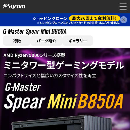
最大36回まで金利無料！
ショッピングローン
閉
※ショッピングローンはクレジットカードでの決済ではございません。
G-Master Spear Mini B850A
特徴
パーツ紹介
ギャラリー