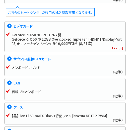
こちらのヒートシンクは2枚目のM.2 SSD専用となります。
ビデオカード
GeForce RTX5070 12GB PNY製
GeForce RTX 5070 12GB Overclocked Triple Fan [HDMI*1/DisplayPort
*3]★サマーキャンペーン対象10,000円引き！(8/31迄)
+720円
サウンド/無線LANカード
オンボードサウンド
（標準）
LAN
有線LANオンボード
（標準）
ケース
【黒】Lian Li A3-mATX Black+背面ファン [Noctua NF-F12 PWM]
（標準）