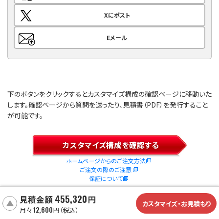
Xにポスト
Eメール
下のボタンをクリックするとカスタマイズ構成の確認ページに移動いた
します。
確認ページから質問を送ったり、見積書（PDF）を発行すること
が可能です。
カスタマイズ構成を確認する
ホームページからのご注文方法
ご注文の際のご注意
保証について
455,320
455,320
見積金額
円
見積金額
円
カスタマイズ・お見積もり
12,600
12,600
月々
円（税込）
月々
円（税込）