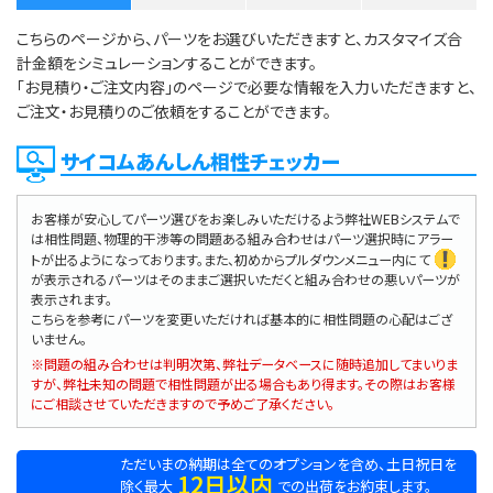
こちらのページから、パーツをお選びいただきますと、カスタマイズ合
計金額をシミュレーションすることができます。
「お見積り・ご注文内容」のページで必要な情報を入力いただきますと、
ご注文・お見積りのご依頼をすることができます。
サイコムあんしん相性チェッカー
お客様が安心してパーツ選びをお楽しみいただけるよう弊社WEBシステムで
は相性問題、物理的干渉等の問題ある組み合わせはパーツ選択時にアラー
トが出るようになっております。また、初めからプルダウンメニュー内にて
が表示されるパーツはそのままご選択いただくと組み合わせの悪いパーツが
表示されます。
こちらを参考にパーツを変更いただければ基本的に相性問題の心配はござ
いません。
※問題の組み合わせは判明次第、弊社データベースに随時追加してまいりま
すが、弊社未知の問題で相性問題が出る場合もあり得ます。その際はお客様
にご相談させていただきますので予めご了承ください。
ただいまの納期は全てのオプションを含め、土日祝日を
12日以内
除く最大
での出荷をお約束します。