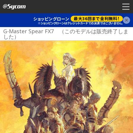
最大36回まで金利無料！
ショッピングローン
閉
※ショッピングローンはクレジットカードでの決済ではございません。
G-Master Spear FX7 （このモデルは販売終了しま
した）