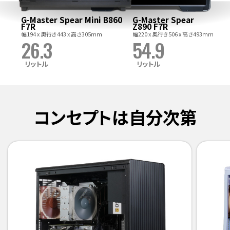
G-Master Spear Mini B860
G-Master Spear
F7R
Z890 F7R
幅194 x 奥行き443 x 高さ305mm
幅220 x 奥行き506 x 高さ493mm
26.3
54.9
リットル
リットル
コンセプトは自分次第