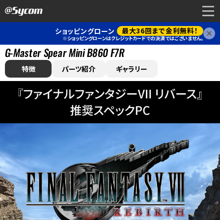
最大36回まで金利無料！
ショッピングローン
閉
※ショッピングローンはクレジットカードでの決済ではございません。
G-Master Spear Mini B860 F7R
特徴
パーツ紹介
ギャラリー