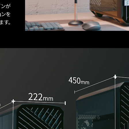
インが
ョンを
ます。