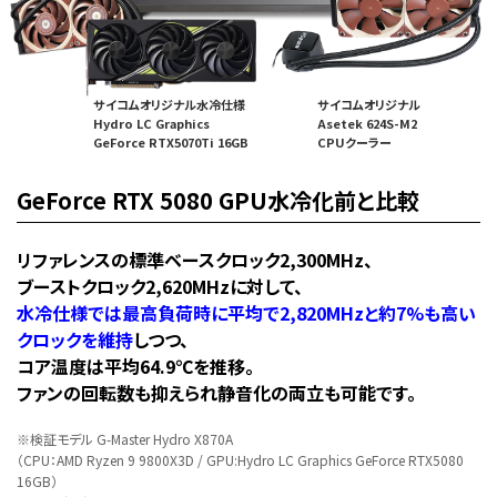
サイコムオリジナル水冷仕様
サイコムオリジナル
Hydro LC Graphics
Asetek 624S-M2
GeForce RTX5070Ti 16GB
CPUクーラー
GeForce RTX 5080 GPU水冷化前と比較
リファレンスの標準ベースクロック2,300MHz、
ブーストクロック2,620MHzに対して、
水冷仕様では最高負荷時に平均で2,820MHzと約7%も高い
クロックを維持
しつつ、
コア温度は平均64.9℃を推移。
ファンの回転数も抑えられ静音化の両立も可能です。
※検証モデル G-Master Hydro X870A
（CPU：AMD Ryzen 9 9800X3D / GPU:Hydro LC Graphics GeForce RTX5080
16GB）