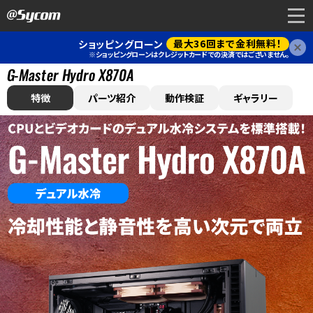
最大36回まで金利無料！
ショッピングローン
閉
※ショッピングローンはクレジットカードでの決済ではございません。
G-Master Hydro X870A
特徴
パーツ紹介
動作検証
ギャラリー